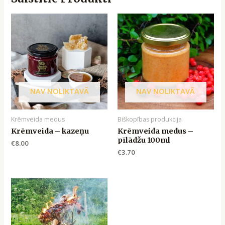
NAV NOLIKTAVĀ
NAV NOLIKTAVĀ
Krēmveida medus
Biškopības produkcija
Krēmveida – kazeņu
Krēmveida medus –
pīlādžu 100ml
€
8.00
€
3.70